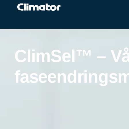
ClimSel™ – Vå
faseendringsm