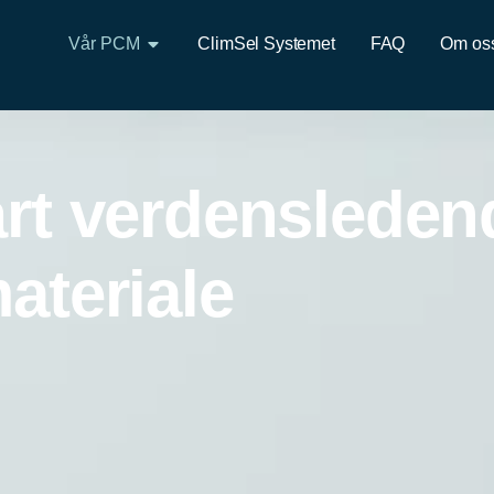
Vår PCM
ClimSel Systemet
FAQ
Om os
rt verdensleden
ateriale