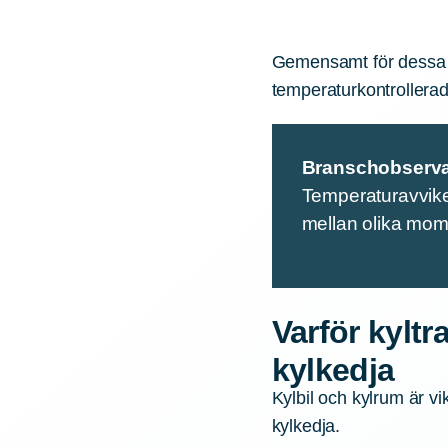
Gemensamt för dessa si
temperaturkontrollerad
Branschobserva
Temperaturavvikel
mellan olika mome
Varför kyltr
kylkedja
Kylbil och kylrum är v
kylkedja.