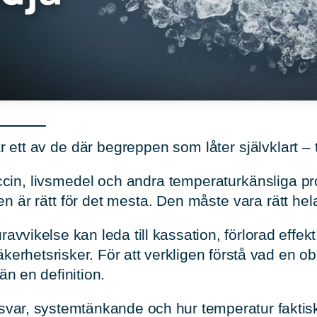
 ett av de där begreppen som låter självklart – t
cin, livsmedel och andra temperaturkänsliga pr
en är rätt för det mesta. Den måste vara rätt hela
vvikelse kan leda till kassation, förlorad effekt, 
säkerhetsrisker. För att verkligen förstå vad en o
än en definition.
var, systemtänkande och hur temperatur faktisk