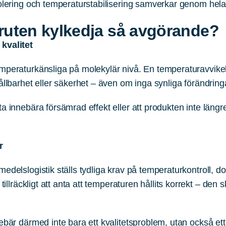
olering och temperaturstabilisering samverkar genom hela 
bruten kylkedja så avgörande?
kvalitet
mperaturkänsliga på molekylär nivå. En temperaturavvike
ållbarhet eller säkerhet – även om inga synliga förändring
a innebära försämrad effekt eller att produkten inte längr
r
edelslogistik ställs tydliga krav på temperaturkontroll, 
 tillräckligt att anta att temperaturen hållits korrekt – den
ebär därmed inte bara ett kvalitetsproblem, utan också et