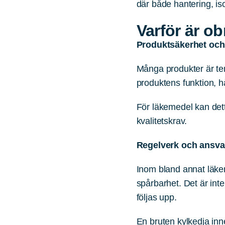
där både hantering, is
Varför är o
Produktsäkerhet och 
Många produkter är te
produktens funktion, h
För läkemedel kan dett
kvalitetskrav.
Regelverk och ansva
Inom bland annat läkem
spårbarhet. Det är inte
följas upp.
En bruten kylkedja inn