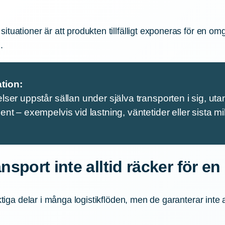
tuationer är att produkten tillfälligt exponeras för en om
.
tion:
ser uppstår sällan under själva transporten i sig, ut
nt – exempelvis vid lastning, väntetider eller sista mi
ansport inte alltid räcker för e
iktiga delar i många logistikflöden, men de garanterar inte