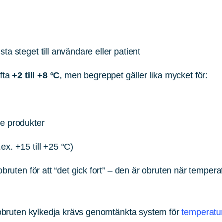
ista steget till användare eller patient
ofta
+2 till +8 °C
, men begreppet gäller lika mycket för:
 produkter
.ex. +15 till +25 °C)
bruten för att “det gick fort” – den är obruten när temperat
 obruten kylkedja krävs genomtänkta system för
temperatur