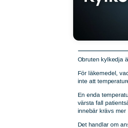
Obruten kylkedja är
För läkemedel, vac
inte att temperatur
En enda temperatura
värsta fall patient
innebär krävs mer 
Det handlar om ans