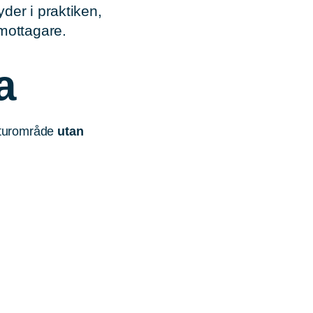
yder i praktiken,
tmottagare.
a
raturområde
utan