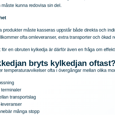
an måste kunna redovisa sin del.
het
a produkter måste kasseras uppstår både direkta och indi
tillkommer ofta omleveranser, extra transporter och ökad r
 för en obruten kylkedja är därför även en fråga om effekti
ikkedjan bryts kylkedjan oftast
ker temperaturavvikelser ofta i övergångar mellan olika mo
lossning
 terminaler
llan transportslag
-leveranser
innebär många stopp