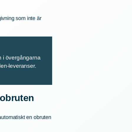
givning som inte är
an i övergångarna
len-leveranser.
n obruten
 automatiskt en obruten