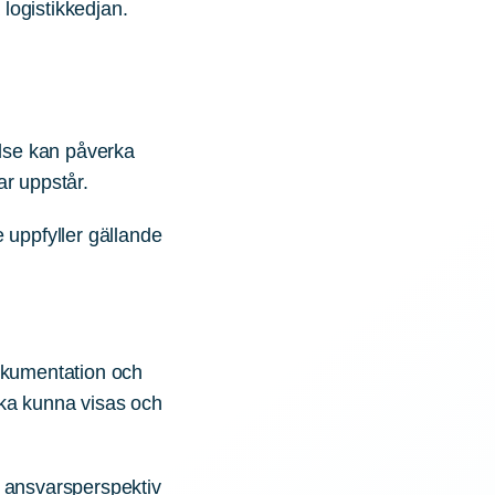
logistikkedjan.
lse kan påverka
ar uppstår.
e uppfyller gällande
dokumentation och
 ska kunna visas och
t ansvarsperspektiv