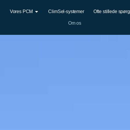
Vores PCM
ClimSel-systemer
Ofte stillede spør
Om os