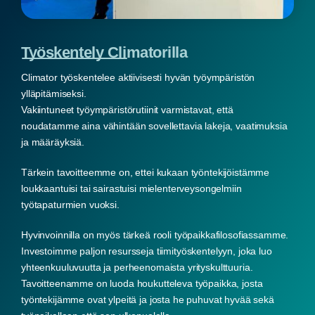
Työskentely Climatorilla
Climator työskentelee aktiivisesti hyvän työympäristön
ylläpitämiseksi.
Vakiintuneet työympäristörutiinit varmistavat, että
noudatamme aina vähintään sovellettavia lakeja, vaatimuksia
ja määräyksiä.
Tärkein tavoitteemme on, ettei kukaan työntekijöistämme
loukkaantuisi tai sairastuisi mielenterveysongelmiin
työtapaturmien vuoksi.
Hyvinvoinnilla on myös tärkeä rooli työpaikkafilosofiassamme.
Investoimme paljon resursseja tiimityöskentelyyn, joka luo
yhteenkuuluvuutta ja perheenomaista yrityskulttuuria.
Tavoitteenamme on luoda houkutteleva työpaikka, josta
työntekijämme ovat ylpeitä ja josta he puhuvat hyvää sekä