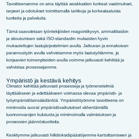
Tavoitteenamme on aina täyttää asiakkaiden korkeat vaatimukset,
tarpeet ja odotukset toimittamalla tarkkoja ja korkealaatuisia
tuotteita ja palveluita.
Tämä saavutetaan työntekijöiden reagointikyvyn, ammattitaidon
ja sitoutumisen sekä ISO-standardin mukaisten hyvin
mukautettujen laatujärjestelmien avulla. Jatkuvan ja ennakoivan
parannustyön avulla vahvistamme myös laatutyötämme, ja
korjaavien toimenpiteiden avulla voimme jatkuvasti kehittää ja
vahvistaa prosessejamme.
Ympäristö ja kestävä kehitys
Climator kehittää jatkuvasti prosesseja ja työmenetelmiä
täyttääkseen ja edeltääkseen voimassa olevaa ympäristö- ja
työympäristölainsäädäntöä. Ympäristötyömme tavoitteena on
minimoida suorat ympäristövaikutukset vähentämällä
luonnonvarojen kulutusta ja minimoimalla valmistuksen ja
prosessien jäännöstuotteita.
Keskitymme jatkuvasti hiilidioksidipäästöjemme kartoittamiseen ja