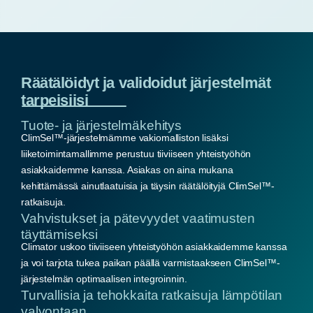
Räätälöidyt ja validoidut järjestelmät
tarpeisiisi
Tuote- ja järjestelmäkehitys
ClimSel™-järjestelmämme vakiomalliston lisäksi
liiketoimintamallimme perustuu tiiviiseen yhteistyöhön
asiakkaidemme kanssa. Asiakas on aina mukana
kehittämässä ainutlaatuisia ja täysin räätälöityjä ClimSel™-
ratkaisuja.
Vahvistukset ja pätevyydet vaatimusten
täyttämiseksi
Climator uskoo tiiviiseen yhteistyöhön asiakkaidemme kanssa
ja voi tarjota tukea paikan päällä varmistaakseen ClimSel™-
järjestelmän optimaalisen integroinnin.
Turvallisia ja tehokkaita ratkaisuja lämpötilan
valvontaan