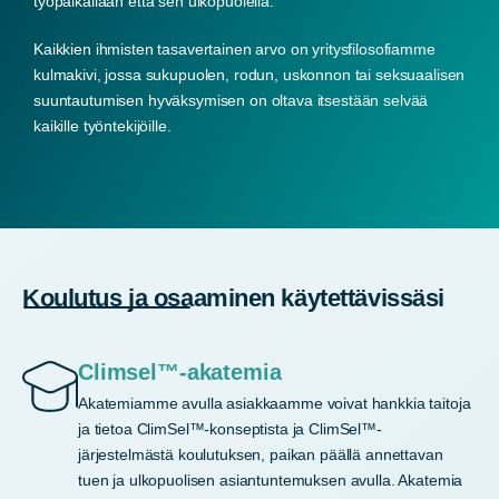
työpaikallaan että sen ulkopuolella.
Kaikkien ihmisten tasavertainen arvo on yritysfilosofiamme
kulmakivi, jossa sukupuolen, rodun, uskonnon tai seksuaalisen
suuntautumisen hyväksymisen on oltava itsestään selvää
kaikille työntekijöille.
Koulutus ja osaaminen käytettävissäsi
Climsel™-akatemia
Akatemiamme avulla asiakkaamme voivat hankkia taitoja
ja tietoa ClimSel™-konseptista ja ClimSel™-
järjestelmästä koulutuksen, paikan päällä annettavan
tuen ja ulkopuolisen asiantuntemuksen avulla. Akatemia