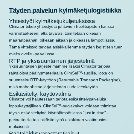
Täyden palvelun kylmäketjulogistiikka
Yhteistyöt kylmäketjukuljetuksissa
Climator tekee yhteistyötä johtavien huolitsijoiden kanssa
varmistaakseen, että tavarasi toimitetaan oikeaan
määränpäähän, oikeaan aikaan ja oikeassa lämpötilassa.
Tämä yhteistyö tarjoaa asiakkaillemme täyden logistisen tuen
ovelta ovelle -palvelussa.
RTP ja yksisuuntainen järjestelmä
Yksisuuntaisen järjestelmämme lisäksi Climator tarjoaa
räätälöityä päällysmateriaalia ClimSel™-suojille, jotka on
suunniteltu RTP-käyttöön (Returnable Transport Packaging),
mikä mahdollistaa järjestelmän uudelleenkäytön.
Esikäsitelty, käyttövalmis
Climator voi halutessaan tarjota esikäsittelypalveluita
loppukäyttäjilleen. ClimSel™-suojakalvot voidaan toimittaa
täysin esikäsiteltyinä käyttölämpötilassa “just in time” -
periaatteella tai esikäsiteltyinä asiakkaan vaatimusten
mukaisesti.
Räätälöidyt varastoratkaisut