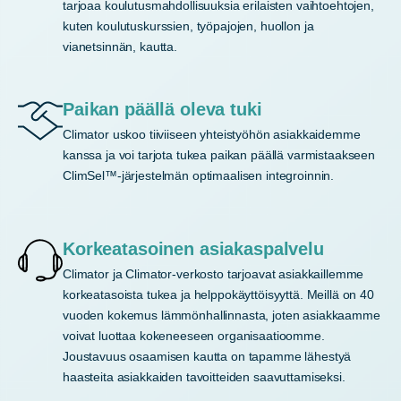
tarjoaa koulutusmahdollisuuksia erilaisten vaihtoehtojen,
kuten koulutuskurssien, työpajojen, huollon ja
vianetsinnän, kautta.
Paikan päällä oleva tuki
Climator uskoo tiiviiseen yhteistyöhön asiakkaidemme
kanssa ja voi tarjota tukea paikan päällä varmistaakseen
ClimSel™-järjestelmän optimaalisen integroinnin.
Korkeatasoinen asiakaspalvelu
Climator ja Climator-verkosto tarjoavat asiakkaillemme
korkeatasoista tukea ja helppokäyttöisyyttä. Meillä on 40
vuoden kokemus lämmönhallinnasta, joten asiakkaamme
voivat luottaa kokeneeseen organisaatioomme.
Joustavuus osaamisen kautta on tapamme lähestyä
haasteita asiakkaiden tavoitteiden saavuttamiseksi.