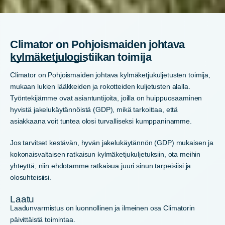
Climator on Pohjoismaiden johtava
kylmäketjulogistiikan toimija
Climator on Pohjoismaiden johtava kylmäketjukuljetusten toimija,
mukaan lukien lääkkeiden ja rokotteiden kuljetusten alalla.
Työntekijämme ovat asiantuntijoita, joilla on huippuosaaminen
hyvistä jakelukäytännöistä (GDP), mikä tarkoittaa, että
asiakkaana voit tuntea olosi turvalliseksi kumppaninamme.
Jos tarvitset kestävän, hyvän jakelukäytännön (GDP) mukaisen ja
kokonaisvaltaisen ratkaisun kylmäketjukuljetuksiin, ota meihin
yhteyttä, niin ehdotamme ratkaisua juuri sinun tarpeisiisi ja
olosuhteisiisi.
Laatu
Laadunvarmistus on luonnollinen ja ilmeinen osa Climatorin
päivittäistä toimintaa.