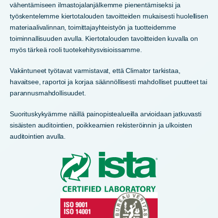
vähentämiseen ilmastojalanjälkemme pienentämiseksi ja
työskentelemme kiertotalouden tavoitteiden mukaisesti huolellisen
materiaalivalinnan, toimittajayhteistyön ja tuotteidemme
toiminnallisuuden avulla. Kiertotalouden tavoitteiden kuvalla on
myös tärkeä rooli tuotekehitysvisioissamme.
Vakiintuneet työtavat varmistavat, että Climator tarkistaa,
havaitsee, raportoi ja korjaa säännöllisesti mahdolliset puutteet tai
parannusmahdollisuudet.
Suorituskykyämme näillä painopistealueilla arvioidaan jatkuvasti
sisäisten auditointien, poikkeamien rekisteröinnin ja ulkoisten
auditointien avulla.