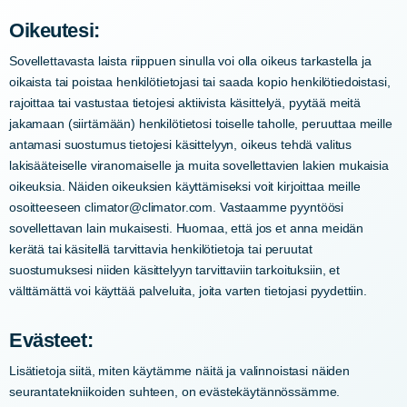
Oikeutesi:
Sovellettavasta laista riippuen sinulla voi olla oikeus tarkastella ja
oikaista tai poistaa henkilötietojasi tai saada kopio henkilötiedoistasi,
rajoittaa tai vastustaa tietojesi aktiivista käsittelyä, pyytää meitä
jakamaan (siirtämään) henkilötietosi toiselle taholle, peruuttaa meille
antamasi suostumus tietojesi käsittelyyn, oikeus tehdä valitus
lakisääteiselle viranomaiselle ja muita sovellettavien lakien mukaisia ​​
oikeuksia. Näiden oikeuksien käyttämiseksi voit kirjoittaa meille
osoitteeseen climator@climator.com. Vastaamme pyyntöösi
sovellettavan lain mukaisesti. Huomaa, että jos et anna meidän
kerätä tai käsitellä tarvittavia henkilötietoja tai peruutat
suostumuksesi niiden käsittelyyn tarvittaviin tarkoituksiin, et
välttämättä voi käyttää palveluita, joita varten tietojasi pyydettiin.
Evästeet:
Lisätietoja siitä, miten käytämme näitä ja valinnoistasi näiden
seurantatekniikoiden suhteen, on evästekäytännössämme.