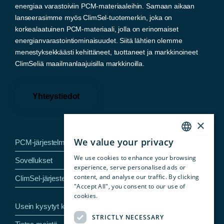
energiaa varastoiviin PCM-materiaaleihin. Samaan aikaan
lanseerasimme myös ClimSel-tuotemerkin, joka on
korkealaatuinen PCM-materiaali, jolla on erinomaiset
energianvarastointiominaisuudet. Siitä lähtien olemme
menestyksekkäästi kehittäneet, tuottaneet ja markkinoineet
ClimSeliä maailmanlaajuisilla markkinoilla.
Yhteystiedot
×
We value your privacy
PCM-järjestelmämme
ENGLISH
We use cookies to enhance your browsing
Sovellukset
SWEDISH
experience, serve personalised ads or
content, and analyse our traffic. By clicking
ClimSel-järjestelmät
NORWEGIAN
"Accept All", you consent to our use of
EN
cookies.
Privacy Policy
Usein kysytyt kysymykset
SV
STRICTLY NECESSARY