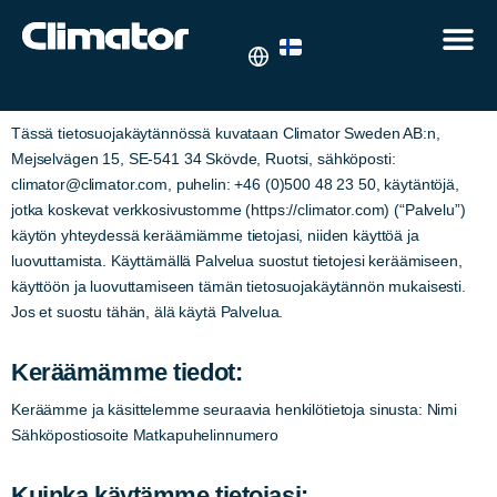
Privacy Policy – FI
Tässä tietosuojakäytännössä kuvataan Climator Sweden AB:n,
Mejselvägen 15, SE-541 34 Skövde, Ruotsi, sähköposti:
climator@climator.com, puhelin: +46 (0)500 48 23 50, käytäntöjä,
jotka koskevat verkkosivustomme (https://climator.com) (“Palvelu”)
käytön yhteydessä keräämiämme tietojasi, niiden käyttöä ja
luovuttamista. Käyttämällä Palvelua suostut tietojesi keräämiseen,
käyttöön ja luovuttamiseen tämän tietosuojakäytännön mukaisesti.
Jos et suostu tähän, älä käytä Palvelua.
Keräämämme tiedot:
Keräämme ja käsittelemme seuraavia henkilötietoja sinusta: Nimi
Sähköpostiosoite Matkapuhelinnumero
Kuinka käytämme tietojasi: