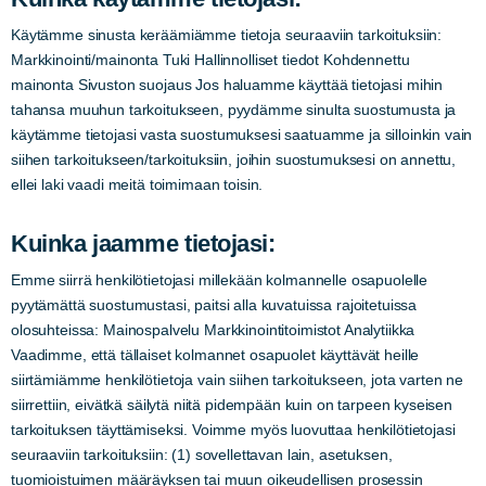
Käytämme sinusta keräämiämme tietoja seuraaviin tarkoituksiin:
Markkinointi/mainonta Tuki Hallinnolliset tiedot Kohdennettu
mainonta Sivuston suojaus Jos haluamme käyttää tietojasi mihin
tahansa muuhun tarkoitukseen, pyydämme sinulta suostumusta ja
käytämme tietojasi vasta suostumuksesi saatuamme ja silloinkin vain
siihen tarkoitukseen/tarkoituksiin, joihin suostumuksesi on annettu,
ellei laki vaadi meitä toimimaan toisin.
Kuinka jaamme tietojasi:
Emme siirrä henkilötietojasi millekään kolmannelle osapuolelle
pyytämättä suostumustasi, paitsi alla kuvatuissa rajoitetuissa
olosuhteissa: Mainospalvelu Markkinointitoimistot Analytiikka
Vaadimme, että tällaiset kolmannet osapuolet käyttävät heille
siirtämiämme henkilötietoja vain siihen tarkoitukseen, jota varten ne
siirrettiin, eivätkä säilytä niitä pidempään kuin on tarpeen kyseisen
tarkoituksen täyttämiseksi. Voimme myös luovuttaa henkilötietojasi
seuraaviin tarkoituksiin: (1) sovellettavan lain, asetuksen,
tuomioistuimen määräyksen tai muun oikeudellisen prosessin