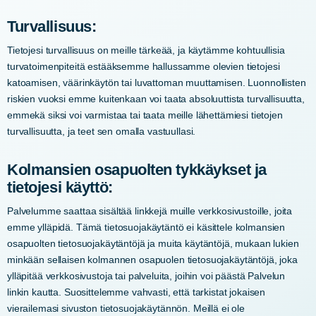
Turvallisuus:
Tietojesi turvallisuus on meille tärkeää, ja käytämme kohtuullisia
turvatoimenpiteitä estääksemme hallussamme olevien tietojesi
katoamisen, väärinkäytön tai luvattoman muuttamisen. Luonnollisten
riskien vuoksi emme kuitenkaan voi taata absoluuttista turvallisuutta,
emmekä siksi voi varmistaa tai taata meille lähettämiesi tietojen
turvallisuutta, ja teet sen omalla vastuullasi.
Kolmansien osapuolten tykkäykset ja
tietojesi käyttö:
Palvelumme saattaa sisältää linkkejä muille verkkosivustoille, joita
emme ylläpidä. Tämä tietosuojakäytäntö ei käsittele kolmansien
osapuolten tietosuojakäytäntöjä ja muita käytäntöjä, mukaan lukien
minkään sellaisen kolmannen osapuolen tietosuojakäytäntöjä, joka
ylläpitää verkkosivustoja tai palveluita, joihin voi päästä Palvelun
linkin kautta. Suosittelemme vahvasti, että tarkistat jokaisen
vierailemasi sivuston tietosuojakäytännön. Meillä ei ole