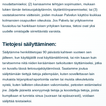
noudattamiseksi; (2) kanssamme tehtyjen sopimusten, mukaan
lukien tämän tietosuojakäytännön, täytäntöönpanemiseksi; tai (3)
vastataksemme väitteisiin, joiden mukaan Palvelun käyttösi loukkaa
kolmansien osapuolten oikeuksia. Jos Palvelu tai yrityksemme
fuusioituu tai hankitaan toisen yrityksen kanssa, tietosi ovat yksi
uudelle omistajalle siirrettävistä varoista.
Tietojesi säilyttäminen:
Säilytämme henkilötietojasi 90 päivästä kahteen vuoteen sen
jälkeen, kun käyttäjätilit ovat käyttämättöminä, tai niin kauan kuin
tarvitsemme niitä niiden keräämisen tarkoitusten täyttämiseksi, jotka
on kuvattu tässä tietosuojakäytännössä. Saatamme joutua
säilyttämään tiettyjä tietoja pidempään, kuten sovellettavan lain
mukaista kirjanpitoa/raportointia varten tai muista oikeutetuista
syistä, kuten laillisten oikeuksien valvomiseksi, petosten estämiseksi
jne. Jäljelle jääneitä anonyymejä tietoja ja koostettuja tietoja, joista
kumpikaan ei tunnista sinua (suoraan tai epäsuorasti), voidaan
säilyttää toistaiseksi.