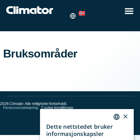
Bruksområder
2026 Climator. Alle rettigheter forbeholdt.
Personvernerklæring
Cookie Innstillinger
×
Dette nettstedet bruker
ENGLISH
informasjonskapsler