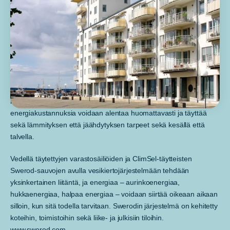
Asiakastapaus – Swerod
Swerod on yhteistyössä Climatorin kanssa kehittänyt ratkaisuja
rakennusten energian varastointiin. Swerod-järjestelmän avulla
energiakustannuksia voidaan alentaa huomattavasti ja täyttää
sekä lämmityksen että jäähdytyksen tarpeet sekä kesällä että
talvella.
Vedellä täytettyjen varastosäiliöiden ja ClimSel-täytteisten
Swerod-sauvojen avulla vesikiertojärjestelmään tehdään
yksinkertainen liitäntä, ja energiaa – aurinkoenergiaa,
hukkaenergiaa, halpaa energiaa – voidaan siirtää oikeaan aikaan
silloin, kun sitä todella tarvitaan. Swerodin järjestelmä on kehitetty
koteihin, toimistoihin sekä liike- ja julkisiin tiloihin.
www.swerod.com