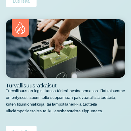
Lue lisää
Turvallisuusratkaisut
Turvallisuus on logistiikassa tärkeä avainasemassa. Ratkaisumme
on erityisesti suunniteltu suojaamaan palovaarallisia tuotteita,
kuten litiumioniakkuja, tai lämpötilaherkkiä tuotteita
ulkolämpötilaeroista tai kuljetushaasteista riippumatta.