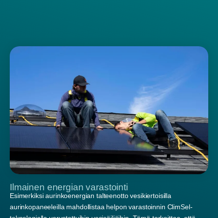
Ilmainen energian varastointi
Esimerkiksi aurinkoenergian talteenotto vesikiertoisilla
aurinkopaneeleilla mahdollistaa helpon varastoinnin ClimSel-
teknologialla varustettuihin vesisäiliöihin. Tämä tarkoittaa, että