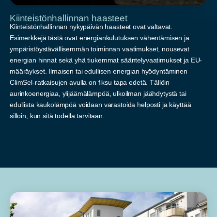
Kiinteistönhallinnan haasteet
Kiinteistönhallinnan nykypäivän haasteet ovat valtavat.
Esimerkkejä tästä ovat energiankulutuksen vähentämisen ja
ympäristöystävällisemmän toiminnan vaatimukset, nousevat
energian hinnat sekä yhä tiukemmat sääntelyvaatimukset ja EU-
määräykset. Ilmaisen tai edullisen energian hyödyntäminen
ClimSel-ratkaisujen avulla on fiksu tapa edetä. Tällöin
aurinkoenergiaa, ylijäämälämpöä, ulkoilman jäähdytystä tai
edullista kaukolämpöä voidaan varastoida helposti ja käyttää
silloin, kun sitä todella tarvitaan.