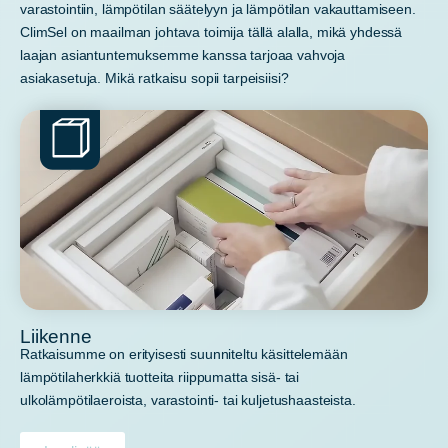
varastointiin, lämpötilan säätelyyn ja lämpötilan vakauttamiseen.
ClimSel on maailman johtava toimija tällä alalla, mikä yhdessä
laajan asiantuntemuksemme kanssa tarjoaa vahvoja
asiakasetuja. Mikä ratkaisu sopii tarpeisiisi?
Liikenne
Ratkaisumme on erityisesti suunniteltu käsittelemään
lämpötilaherkkiä tuotteita riippumatta sisä- tai
ulkolämpötilaeroista, varastointi- tai kuljetushaasteista.