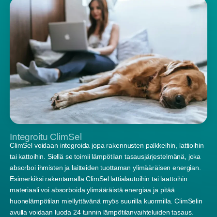
Integroitu ClimSel
ClimSel voidaan integroida jopa rakennusten palkkeihin, lattioihin
tai kattoihin. Siellä se toimii lämpötilan tasausjärjestelmänä, joka
absorboi ihmisten ja laitteiden tuottaman ylimääräisen energian.
Esimerkiksi rakentamalla ClimSel lattialautoihin tai laattoihin
materiaali voi absorboida ylimääräistä energiaa ja pitää
huonelämpötilan miellyttävänä myös suurilla kuormilla. ClimSelin
avulla voidaan luoda 24 tunnin lämpötilanvaihteluiden tasaus.