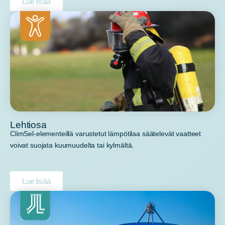
Lue lisää
Lehtiosa
ClimSel-elementeillä varustetut lämpötilaa säätelevät vaatteet
voivat suojata kuumuudelta tai kylmältä.
Lue lisää