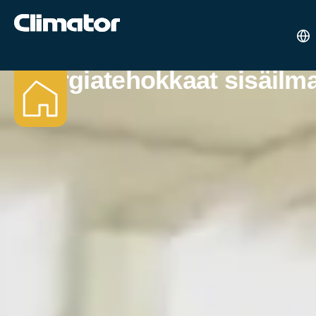
Energiatehokkaat sisäilma