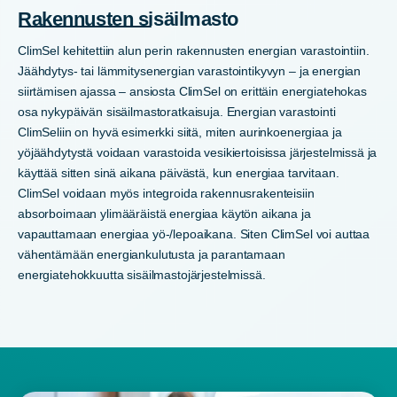
Rakennusten sisäilmasto
ClimSel kehitettiin alun perin rakennusten energian varastointiin.
Jäähdytys- tai lämmitysenergian varastointikyvyn – ja energian
siirtämisen ajassa – ansiosta ClimSel on erittäin energiatehokas
osa nykypäivän sisäilmastoratkaisuja. Energian varastointi
ClimSeliin on hyvä esimerkki siitä, miten aurinkoenergiaa ja
yöjäähdytystä voidaan varastoida vesikiertoisissa järjestelmissä ja
käyttää sitten sinä aikana päivästä, kun energiaa tarvitaan.
ClimSel voidaan myös integroida rakennusrakenteisiin
absorboimaan ylimääräistä energiaa käytön aikana ja
vapauttamaan energiaa yö-/lepoaikana. Siten ClimSel voi auttaa
vähentämään energiankulutusta ja parantamaan
energiatehokkuutta sisäilmastojärjestelmissä.