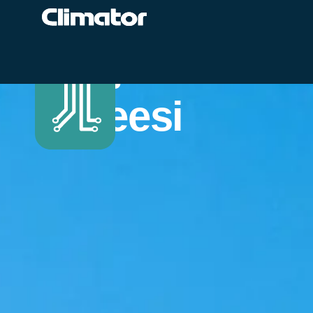
Suojaa herkät 
laitteesi