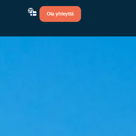
Ota yhteyttä
mekaaniset